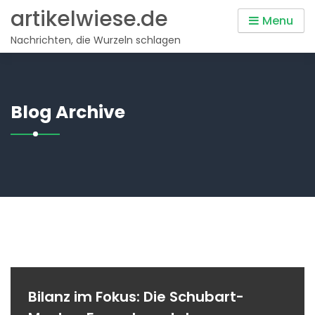
Skip
artikelwiese.de
Menu
to
Nachrichten, die Wurzeln schlagen
content
Blog Archive
Bilanz im Fokus: Die Schubart-