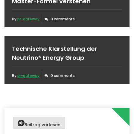
Master-Formel verstehen
By
pr-gateway
0 comments
Technische Klarstellung der
Neutrino® Energy Group
By
pr-gateway
0 comments
Beitrag vorlesen