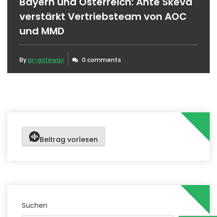
Bayern und Österreich: Ante Skeva
verstärkt Vertriebsteam von AOC
und MMD
By
pr-gateway
0 comments
Beitrag vorlesen
Suchen