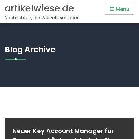
Skip
artikelwiese.de
Menu
to
Nachrichten, die Wurzeln schlagen
content
Blog Archive
Neuer Key Account Manager für