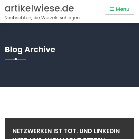
Skip
artikelwiese.de
Menu
to
Nachrichten, die Wurzeln schlagen
content
Blog Archive
NETZWERKEN IST TOT. UND LINKEDIN