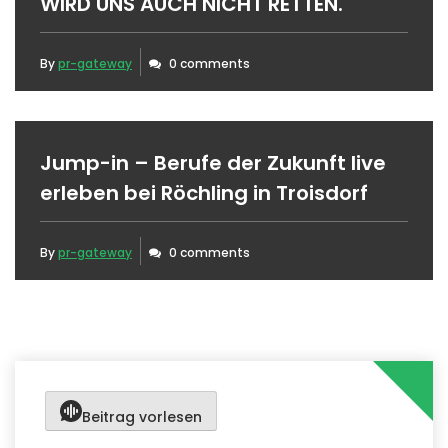
WIRD UNS AUCH NICHT RETTEN.
By
pr-gateway
0 comments
Jump-in – Berufe der Zukunft live
erleben bei Röchling in Troisdorf
By
pr-gateway
0 comments
Beitrag vorlesen