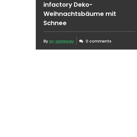
infactory Deko-
Weihnachtsbäume mit
Schnee
By
pr-gateway
0 comments