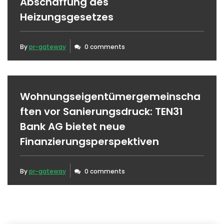
Abschaffung des
Heizungsgesetzes
By
pr-gateway
0 comments
Wohnungseigentümergemeinscha
ften vor Sanierungsdruck: TEN31
Bank AG bietet neue
Finanzierungsperspektiven
By
pr-gateway
0 comments