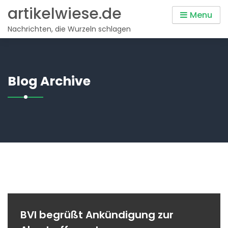
Skip
artikelwiese.de
Menu
to
Nachrichten, die Wurzeln schlagen
content
Blog Archive
BVI begrüßt Ankündigung zur