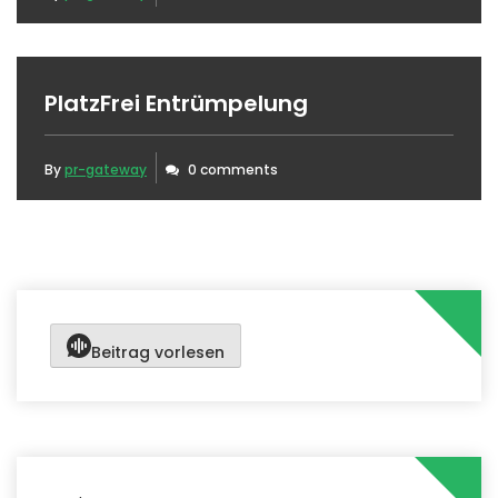
PlatzFrei Entrümpelung
By
pr-gateway
0 comments
Beitrag vorlesen