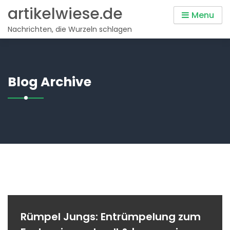
Skip
artikelwiese.de
Menu
to
Nachrichten, die Wurzeln schlagen
content
Blog Archive
Rümpel Jungs: Entrümpelung zum