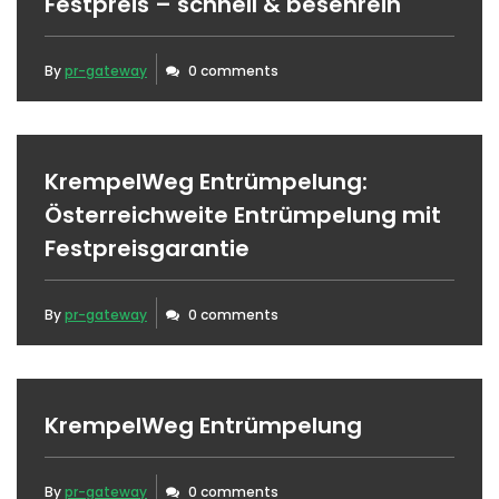
Festpreis – schnell & besenrein
By
pr-gateway
0 comments
KrempelWeg Entrümpelung:
Österreichweite Entrümpelung mit
Festpreisgarantie
By
pr-gateway
0 comments
KrempelWeg Entrümpelung
By
pr-gateway
0 comments