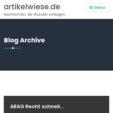
Skip
artikelwiese.de
Menu
to
Nachrichten, die Wurzeln schlagen
content
Blog Archive
ARAG Recht schnell…