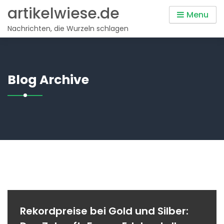
Skip
artikelwiese.de
Menu
to
Nachrichten, die Wurzeln schlagen
content
Blog Archive
Rekordpreise bei Gold und Silber: