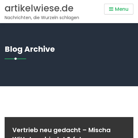
Skip
artikelwiese.de
Menu
to
Nachrichten, die Wurzeln schlagen
content
Blog Archive
Vertrieb neu gedacht – Mischa