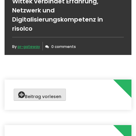
Wittek verbindet Erfahrung,
Netzwerk und
Digitalisierungskompetenz in
risolco
By
pr-gateway
0 comments
Beitrag vorlesen