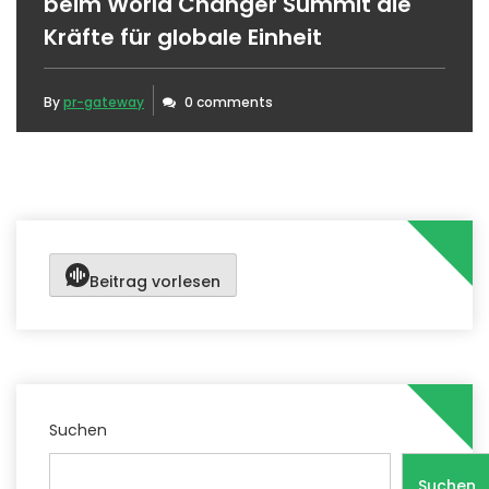
beim World Changer Summit die
Kräfte für globale Einheit
By
pr-gateway
0 comments
Beitrag vorlesen
Suchen
Suchen