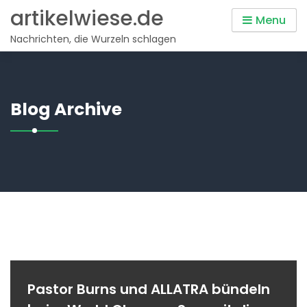
Skip
artikelwiese.de
Menu
to
Nachrichten, die Wurzeln schlagen
content
Blog Archive
Pastor Burns und ALLATRA bündeln