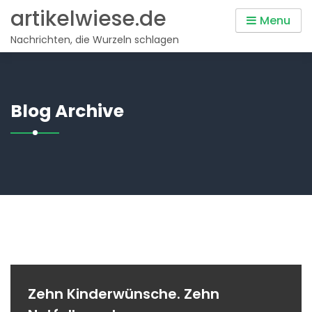
Skip
artikelwiese.de
Menu
to
Nachrichten, die Wurzeln schlagen
content
Blog Archive
Zehn Kinderwünsche. Zehn