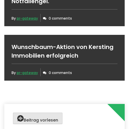
Notfallengel.
By
pr-gateway
0 comments
Wunschbaum-Aktion von Kersting
Immobilien erfolgreich
By
pr-gateway
0 comments
Beitrag vorlesen