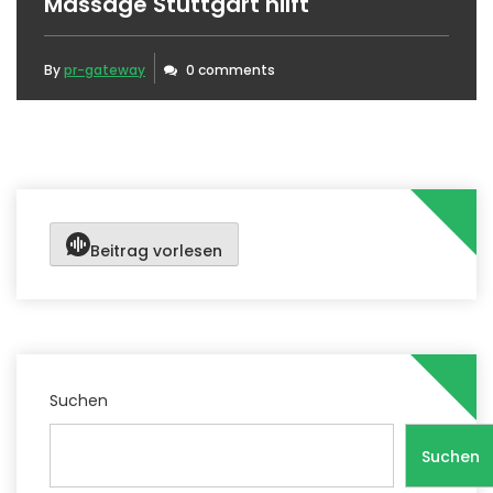
Massage Stuttgart hilft
By
pr-gateway
0 comments
Beitrag vorlesen
Suchen
Suchen