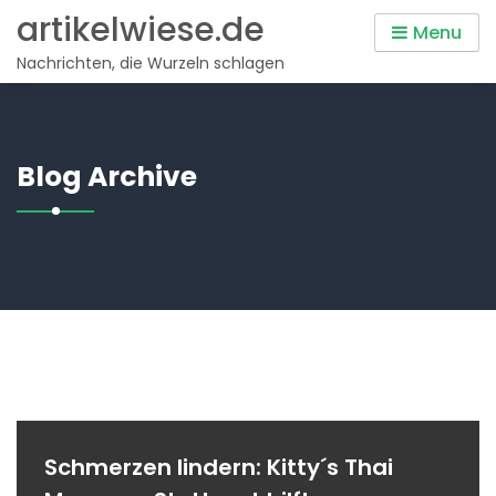
Skip
artikelwiese.de
Menu
to
Nachrichten, die Wurzeln schlagen
content
Blog Archive
Schmerzen lindern: Kitty´s Thai