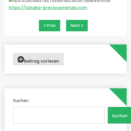
https://tanaka-preciousmetals.com
Beitragsnavigation
Prev
Next
Beitrag vorlesen
Suchen
Suchen