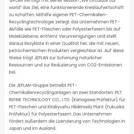
JEPLAN verfolgt mit seiner Mission „We circulate our
world“ das Ziel, eine funktionierende Kreislaufwirtschaft
zu schaffen. Mithilfe eigener PET-Chemikalien-
Recyclingtechnologie zerlegt das Unternehmen PET-
Abfälle wie PET-Flaschen oder Polyesterfasern bis auf
Molekülebene, entfernt Verunreinigungen und stellt
daraus Rezyklate in einer Qualität her, die mit neuen,
petrochemischen Produkten vergleichbar ist. Auf diese
Weise trägt JEPLAN zur Schonung natürlicher
Ressourcen und zur Reduzierung von CO2-Emissionen
bei.
Die JEPLAN-Gruppe betreibt PET-
Chemikalienrecyclinganlagen an zwei Standorten: PET
REFINE TECHNOLOGY CO., LTD. (Kanagawa Präfektur) für
PET-Flaschen und Kitakyushu Hibikinada Plant (Fukuoka
Präfektur) für Polyesterfasern. Das Unternehmen
fördert außerdem die Lizenzierung von Technologien in
Japan und im Ausland.