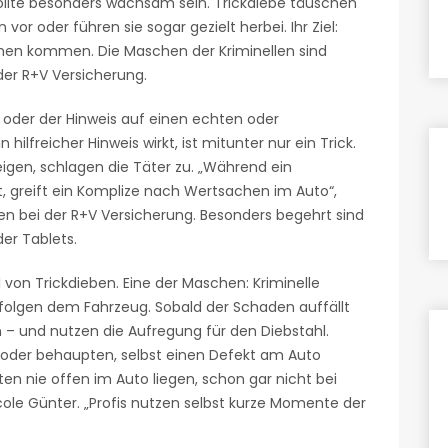
 sollte besonders wachsam sein. Trickdiebe täuschen
 vor oder führen sie sogar gezielt herbei. Ihr Ziel:
hen kommen. Die Maschen der Kriminellen sind
 der R+V Versicherung.
 oder der Hinweis auf einen echten oder
ilfreicher Hinweis wirkt, ist mitunter nur ein Trick.
gen, schlagen die Täter zu. „Während ein
t, greift ein Komplize nach Wertsachen im Auto“,
en bei der R+V Versicherung. Besonders begehrt sind
er Tablets.
l von Trickdieben. Eine der Maschen: Kriminelle
olgen dem Fahrzeug. Sobald der Schaden auffällt
an – und nutzen die Aufregung für den Diebstahl.
s oder behaupten, selbst einen Defekt am Auto
en nie offen im Auto liegen, schon gar nicht bei
cole Günter. „Profis nutzen selbst kurze Momente der