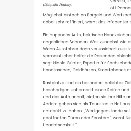
verreist,
(Bildquelle: Pixabay)
oft Pannen
Möglichst einfach an Bargeld und Wertsac
dabei sehr raffiniert, warnt das Infocenter
Ein hupendes Auto, hektische Handzeichen
angeblichen Schaden: Was zunächst wie ein h
Wenn Autofahrer dann verunsichert ausstei
vermeintlicher Helfer die Reisenden ablenk
sagt Nicole Günter, Expertin für Sachschäd
Handtaschen, Geldbörsen, Smartphones od
Rastplätze sind ein besonders beliebtes Zie
beschädigen unbemerkt einen Reifen und f
und das Auto anhält, bieten sie ihre Hilfe 
Andere geben sich als Touristen in Not au
entdeckt zu haben. „Wertgegenstände sollt
geöffneten Türen oder Fenstern“, warnt Ni
Unachtsamkeit.“