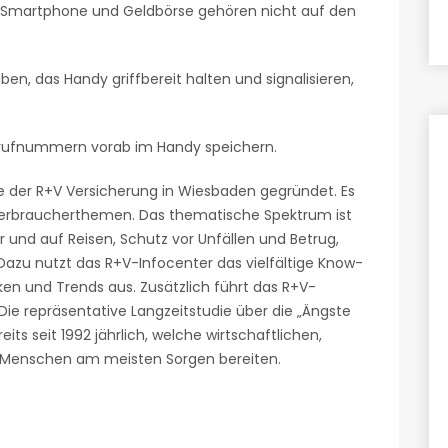
 Smartphone und Geldbörse gehören nicht auf den
iben, das Handy griffbereit halten und signalisieren,
Notrufnummern vorab im Handy speichern.
ve der R+V Versicherung in Wiesbaden gegründet. Es
Verbraucherthemen. Das thematische Spektrum ist
r und auf Reisen, Schutz vor Unfällen und Betrug,
Dazu nutzt das R+V-Infocenter das vielfältige Know-
ken und Trends aus. Zusätzlich führt das R+V-
ie repräsentative Langzeitstudie über die „Ängste
its seit 1992 jährlich, welche wirtschaftlichen,
 Menschen am meisten Sorgen bereiten.