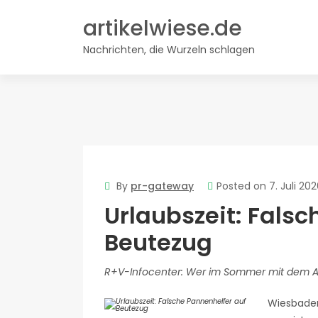
Skip
artikelwiese.de
to
content
Nachrichten, die Wurzeln schlagen
By
pr-gateway
Posted on
7. Juli 20
Urlaubszeit: Falsc
Beutezug
R+V-Infocenter: Wer im Sommer mit dem Au
Wiesbaden