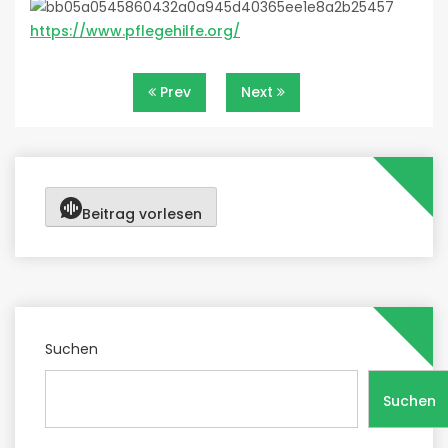
https://www.pflegehilfe.org/
Beitragsnavigation
Prev
Next
Beitrag vorlesen
Suchen
Suchen