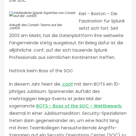
the SOC
Kiel – Boston – Die
Faszination für Splunk
Ankunft des Consist-Teams auf der
setzt sich fort. Seit
.conf25.
2003 am Markt, hat die Datenplattform ihre weltweite
Fangemeinde stetig ausgebaut. Ein Beleg dafür ist die
alljährliche .conf, auf der sich tausende Splunk
Professionals aus sämtlichen Kontinenten treffen.
Hattrick beim Boss of the SOC
In diesem Jahr feiert die
.conf
mit dem BOTS ein 10-
jähriges Jubiläum. Spannender Auftakt des
mehrtägigen Mega-Events ist jedes Mal der
sogenannte
BOTS – Boss of the SOC – Wettbewerb
,
diesmal in einer Jubiläumsedition. Security-Spezialisten
treten darin gegeneinander an, um eine Nacht lang
mit ihren Teamkollegen herausfordernde Angriffs-
Szenarien auf ein Security Operations Center (SOC) zu