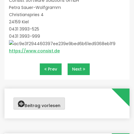
Consist Software Solutions GmbH
Petra Sauer-Wolfgramm
Christianspries 4
24159 Kiel
0431 3993-525
0431 3993-999
https://www.consist.de
Beitragsnavigation
Prev
Next
Beitrag vorlesen