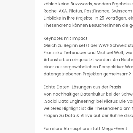
zählen keine Buzzwords, sondern Ergebniss
Roche, AXA, Pilatus, PostFinance, Swisscom
Einblicke in ihre Projekte. In 25 Vorträgen, 
Thesenarena können Besucher:innen die gan
Keynotes mit Impact
Gleich zu Beginn setzt der WWF Schweiz st
Franziska Tiefenauer und Michael Wolf, w
Artensterben eingesetzt werden. Am Nachmi
einer aussergewöhnlichen Perspektive: Wa
datengetriebenen Projekten gemeinsam?
Echte Daten-Lösungen aus der Praxis
Von nachhaltiger Datenkultur bei der Schwe
„Social Data Engineering“ bei Pilatus: Die Vo
weiteres Highlight ist die Thesenarena am 
Fragen zu Data & AI live auf der Bühne disk
Familiäre Atmosphäre statt Mega-Event