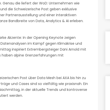
e. Genau die liefert der WoD: Unternehmen wie
 und die Schweizerische Post geben exklusive
einer Partnerausstellung und einer interaktiven
ze Bandbreite von Data, Analytics & AI erleben.
arke Akzente: In der Opening Keynote zeigen
ie Datenanalysen im Kampf gegen Klimakrise und
ttag inspiriert Extrembergsteiger Dani Arnold mit
s haben alpine Grenzerfahrungen mit
izerischen Post über Data Mesh bei AXA bis hin zu
rträge und Cases sind so vielfältig wie praxisnah. Ein
Nachmittag, in der aktuelle Trends und kontroverse
utiert werden.