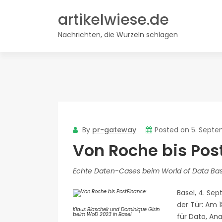
Skip
artikelwiese.de
to
content
Nachrichten, die Wurzeln schlagen
By
pr-gateway
Posted on
5. Septe
Von Roche bis Pos
Echte Daten-Cases beim World of Data Bas
Basel, 4. Se
der Tür: Am 
Klaus Blaschek und Dominique Gisin
beim WoD 2023 in Basel
für Data, An