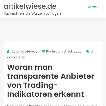
Skip
artikelwiese.de
Menu
to
Nachrichten, die Wurzeln schlagen
content
By
pr-gateway
Posted on
8. Juli 2026
0
comments
Woran man
transparente Anbieter
von Trading-
Indikatoren erkennt