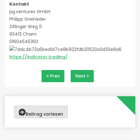
Kontakt
pg.ventures GmbH
Philipp Greineder
Ziflinger Weg 11
93413 Cham
01604545350
https://indicator.trading/
Beitragsnavigation
Prev
Next
Beitrag vorlesen