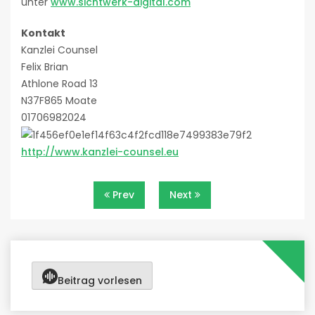
unter
www.sichtwerk-digital.com
Kontakt
Kanzlei Counsel
Felix Brian
Athlone Road 13
N37F865 Moate
01706982024
http://www.kanzlei-counsel.eu
Beitragsnavigation
Prev
Next
Beitrag vorlesen