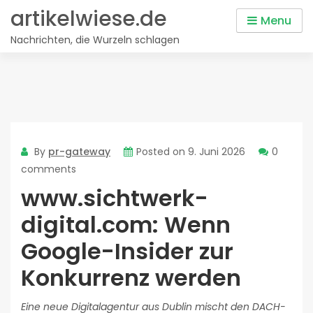
Skip
artikelwiese.de
Menu
to
Nachrichten, die Wurzeln schlagen
content
By
pr-gateway
Posted on
9. Juni 2026
0
comments
www.sichtwerk-
digital.com: Wenn
Google-Insider zur
Konkurrenz werden
Eine neue Digitalagentur aus Dublin mischt den DACH-