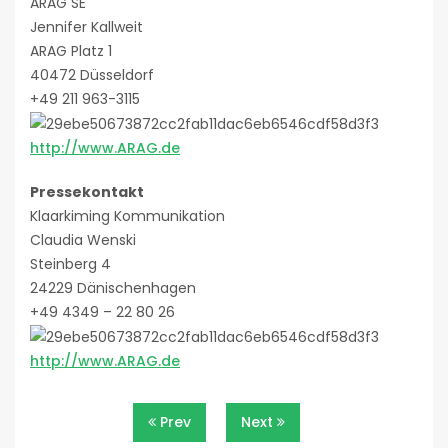
ARAG SE
Jennifer Kallweit
ARAG Platz 1
40472 Düsseldorf
+49 211 963-3115
http://www.ARAG.de
Pressekontakt
Klaarkiming Kommunikation
Claudia Wenski
Steinberg 4
24229 Dänischenhagen
+49 4349 – 22 80 26
http://www.ARAG.de
Beitragsnavigation
Prev
Next