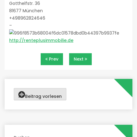
Gotthelfstr. 36
81677 München
+498962824646
–
http://renteplusimmobilie.de
Beitragsnavigation
Prev
Next
Beitrag vorlesen