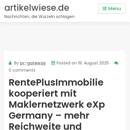
Skip
artikelwiese.de
Menu
to
Nachrichten, die Wurzeln schlagen
content
By
pr-gateway
Posted on
19. August 2025
0 comments
RentePlusImmobilie
kooperiert mit
Maklernetzwerk eXp
Germany – mehr
Reichweite und