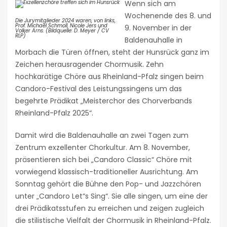
Wenn sich am
Wochenende des 8. und
Die Jurymitglieder 2024 waren, von links,
Prof. Michael Schmoll, Nicole Jers und
9. November in der
Volker Arns. (Bildquelle: D. Meyer / CV
RLP)
Baldenauhalle in
Morbach die Türen öffnen, steht der Hunsrück ganz im
Zeichen herausragender Chormusik. Zehn
hochkarätige Chöre aus Rheinland-Pfalz singen beim
Candoro-Festival des Leistungssingens um das
begehrte Prädikat „Meisterchor des Chorverbands
Rheinland-Pfalz 2025“.
Damit wird die Baldenauhalle an zwei Tagen zum
Zentrum exzellenter Chorkultur. Am 8. November,
präsentieren sich bei „Candoro Classic“ Chöre mit
vorwiegend klassisch-traditioneller Ausrichtung. Am
Sonntag gehört die Bühne den Pop- und Jazzchören
unter „Candoro Let“s Sing“. Sie alle singen, um eine der
drei Prädikatsstufen zu erreichen und zeigen zugleich
die stilistische Vielfalt der Chormusik in Rheinland-Pfalz.